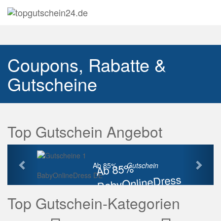
Navig
auskl
Coupons, Rabatte &
Gutscheine
Top Gutschein Angebot
Vorherige
Näch
Ab 85%
Ab 85% ...
Gutschein
BabyOnlineDress DE
BabyOnlineDress
Rabatt
Top Gutschein-Kategorien