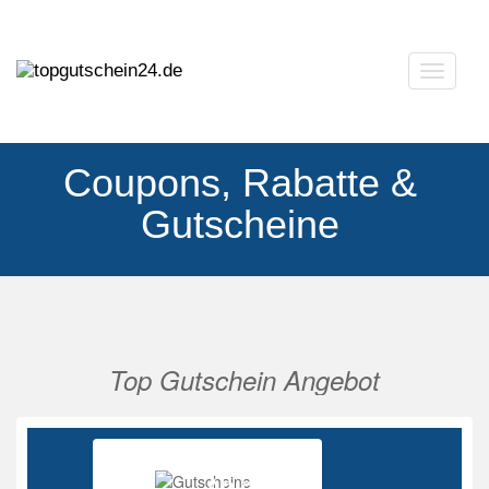
Navigat
ausklap
Coupons, Rabatte &
Gutscheine
Top Gutschein Angebot
Vorherige
Nächs
Ab 85%