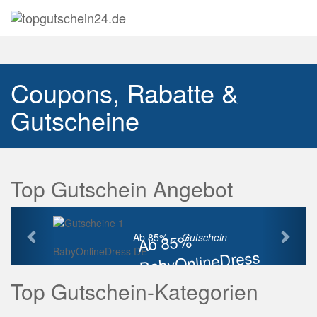
Navig
auskl
Coupons, Rabatte &
Gutscheine
Top Gutschein Angebot
Vorherige
Näch
Ab 85%
Ab 85% ...
Gutschein
BabyOnlineDress DE
BabyOnlineDress
Rabatt
Top Gutschein-Kategorien