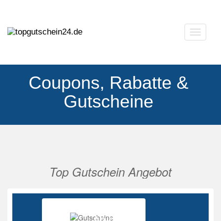
Navigat
ausklap
Coupons, Rabatte &
Gutscheine
Top Gutschein Angebot
Vorherige
Nächs
Ab 85%