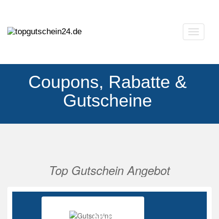
Navigat
ausklap
Coupons, Rabatte &
Gutscheine
Top Gutschein Angebot
Vorherige
Nächs
Ab 85%