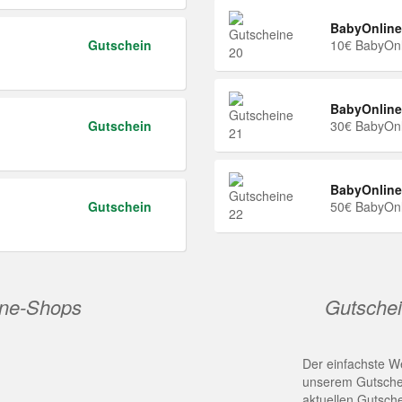
BabyOnline
Gutschein
10€ BabyOnl
BabyOnline
Gutschein
30€ BabyOnl
BabyOnline
Gutschein
50€ BabyOnl
ine-Shops
Gutschei
Der einfachste We
unserem Gutschei
aktuellen Gutsch