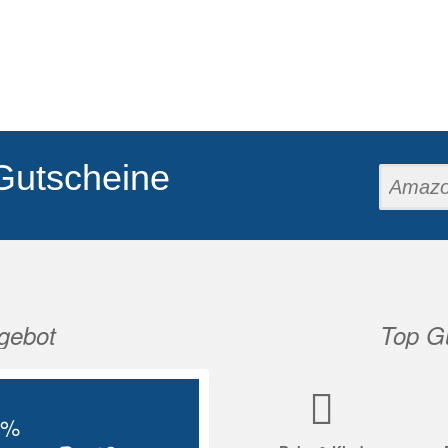
Gutscheine
gebot
Top Gu
Nächste
5%