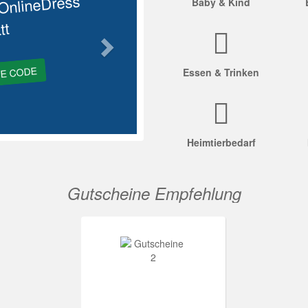
OnlineDress
Baby & Kind
tt
GE CODE
Essen & Trinken
Heimtierbedarf
Gutscheine Empfehlung