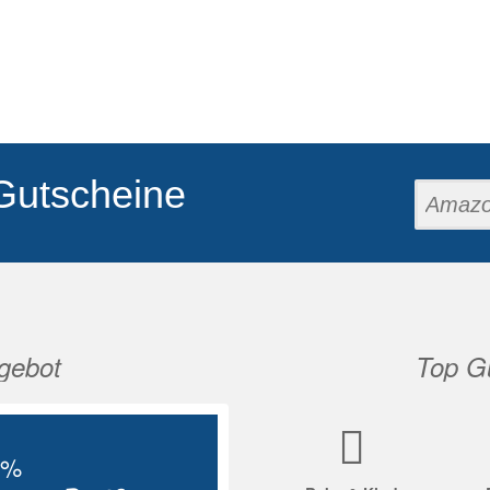
Gutscheine
gebot
Top Gu
Nächste
5%