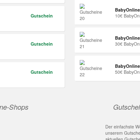
BabyOnline
Gutschein
10€ BabyOnl
BabyOnline
Gutschein
30€ BabyOnl
BabyOnline
Gutschein
50€ BabyOnl
ine-Shops
Gutschei
Der einfachste We
unserem Gutschei
aktuellen Gutsch