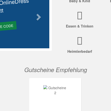
OnlineDress
Baby & Kind
tt
GE CODE
Essen & Trinken
Heimtierbedarf
Gutscheine Empfehlung