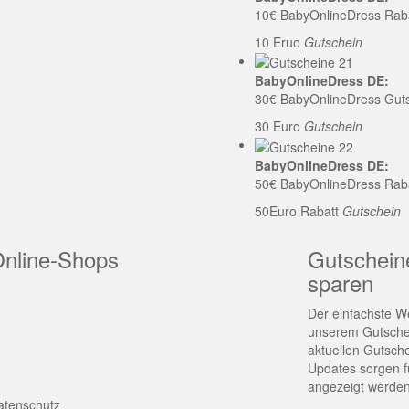
10€ BabyOnlineDress Rab
10 Eruo
Gutschein
BabyOnlineDress DE:
30€ BabyOnlineDress Gut
30 Euro
Gutschein
BabyOnlineDress DE:
50€ BabyOnlineDress Rab
50Euro Rabatt
Gutschein
Online-Shops
Gutschein
sparen
Der einfachste We
unserem Gutschei
aktuellen Gutsch
Updates sorgen fü
angezeigt werden
atenschutz