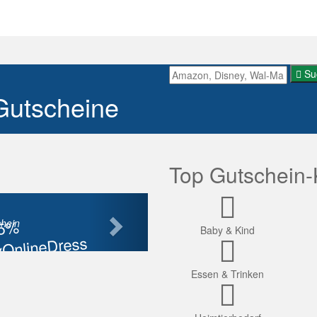
Su
Gutscheine
Top Gutschein-
Nächste
85%
hein
Baby & Kind
OnlineDress
tt
Essen & Trinken