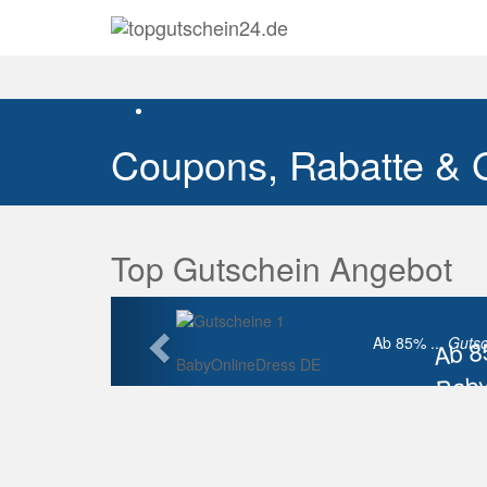
Coupons, Rabatte & 
Top Gutschein Angebot
Vorherige
Ab 
Ab 85% ...
Gutsc
BabyOnlineDress DE
Baby
Raba