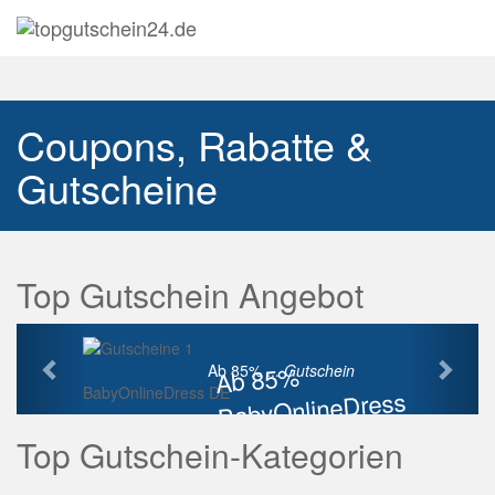
Navig
auskl
Coupons, Rabatte &
Gutscheine
Top Gutschein Angebot
Vorherige
Näch
Ab 85%
Ab 85% ...
Gutschein
BabyOnlineDress DE
BabyOnlineDress
Rabatt
Top Gutschein-Kategorien