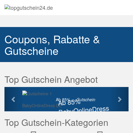
Navig
auskl
Coupons, Rabatte &
Gutscheine
Top Gutschein Angebot
Vorherige
Näch
Ab 85%
Ab 85% ...
Gutschein
BabyOnlineDress DE
BabyOnlineDress
Rabatt
Top Gutschein-Kategorien