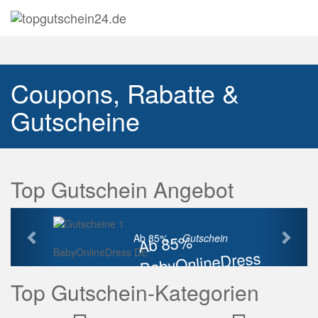
Navig
auskl
Coupons, Rabatte &
Gutscheine
Top Gutschein Angebot
Vorherige
Näch
Ab 85%
Ab 85% ...
Gutschein
BabyOnlineDress DE
BabyOnlineDress
Rabatt
Top Gutschein-Kategorien