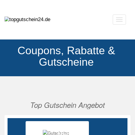
Navigat
ausklap
Coupons, Rabatte &
Gutscheine
Top Gutschein Angebot
Vorherige
Nächs
Ab 85%