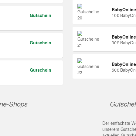
BabyOnline
Gutschein
10€ BabyOnl
BabyOnline
Gutschein
30€ BabyOnl
BabyOnline
Gutschein
50€ BabyOnl
ine-Shops
Gutschei
Der einfachste We
unserem Gutschei
aktuellen Gutsch