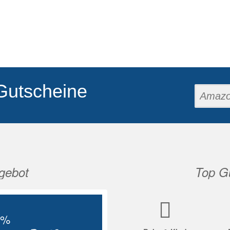
Gutscheine
gebot
Top Gu
Nächste
5%