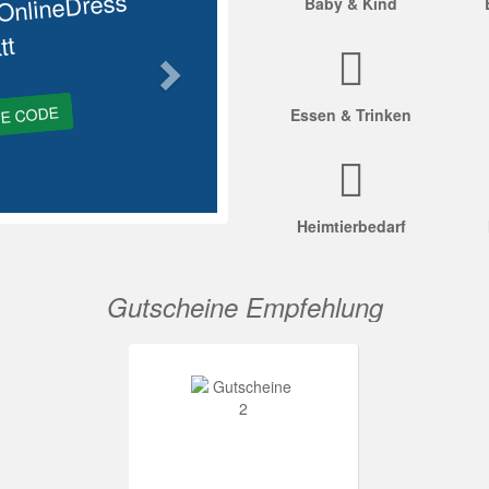
OnlineDress
Baby & Kind
tt
GE CODE
Essen & Trinken
Heimtierbedarf
Gutscheine Empfehlung