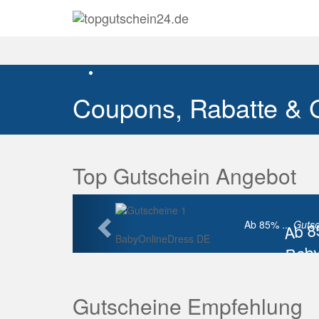
Coupons, Rabatte & 
Top Gutschein Angebot
Vorherige
Ab 
Ab 85% ...
Gutsc
BabyOnlineDress DE
Baby
Raba
Gutscheine Empfehlung