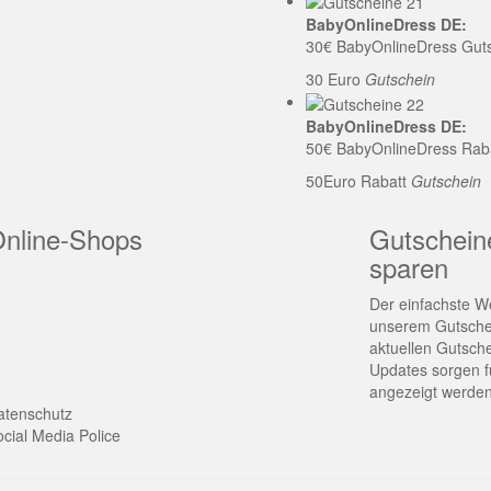
BabyOnlineDress DE:
30€ BabyOnlineDress Gut
30 Euro
Gutschein
BabyOnlineDress DE:
50€ BabyOnlineDress Rab
50Euro Rabatt
Gutschein
Online-Shops
Gutschein
sparen
Der einfachste We
unserem Gutschei
aktuellen Gutsch
Updates sorgen fü
angezeigt werden
atenschutz
cial Media Police