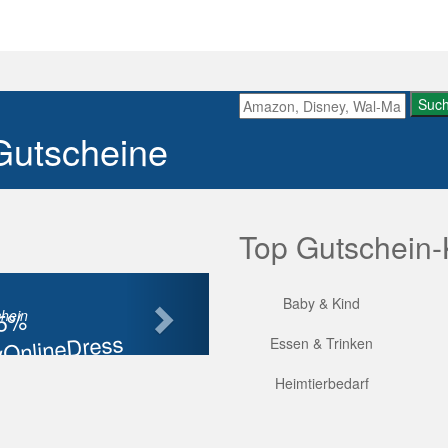
Suc
Gutscheine
Top Gutschein-
Nächste
Baby & Kind
85%
hein
OnlineDress
Essen & Trinken
tt
Heimtierbedarf