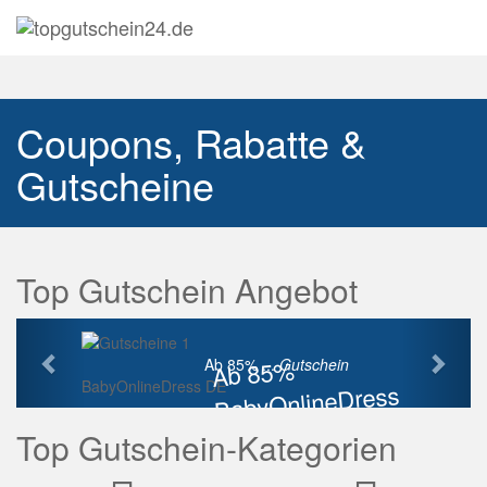
Navig
auskl
Coupons, Rabatte &
Gutscheine
Top Gutschein Angebot
Vorherige
Näch
Ab 85%
Ab 85% ...
Gutschein
BabyOnlineDress DE
BabyOnlineDress
Rabatt
Top Gutschein-Kategorien