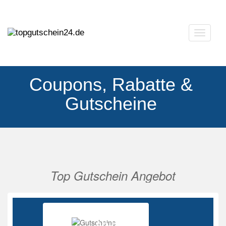
Navigat
ausklap
Coupons, Rabatte &
Gutscheine
Top Gutschein Angebot
Vorherige
Nächs
Ab 85%