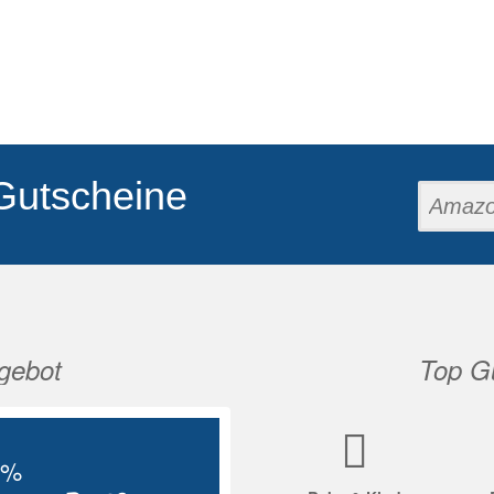
Gutscheine
gebot
Top Gu
Nächste
5%