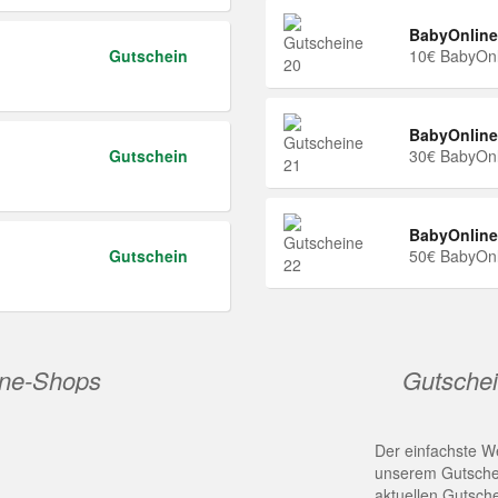
BabyOnline
Gutschein
10€ BabyOnl
BabyOnline
Gutschein
30€ BabyOnl
BabyOnline
Gutschein
50€ BabyOnl
ine-Shops
Gutschei
Der einfachste We
unserem Gutschei
aktuellen Gutsch