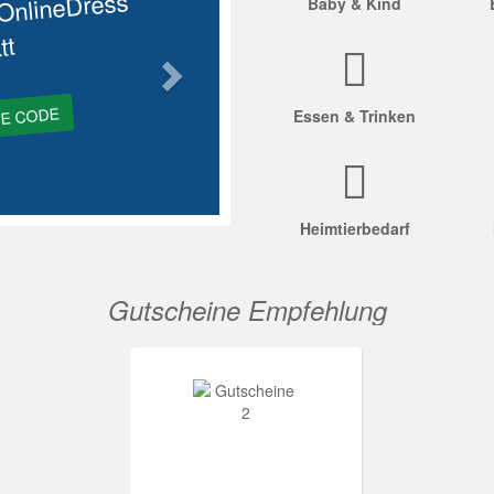
OnlineDress
Baby & Kind
tt
GE CODE
Essen & Trinken
Heimtierbedarf
Gutscheine Empfehlung