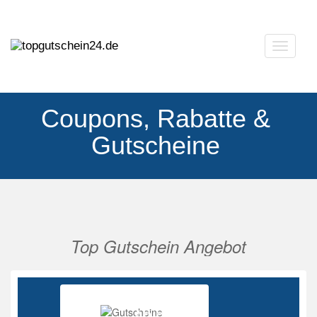
Navigat
ausklap
Coupons, Rabatte &
Gutscheine
Top Gutschein Angebot
Vorherige
Nächs
Ab 85%