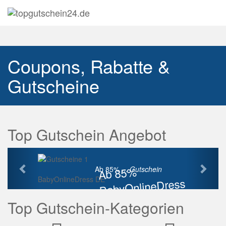
Navig
auskl
Coupons, Rabatte &
Gutscheine
Top Gutschein Angebot
Vorherige
Näch
Ab 85%
Ab 85% ...
Gutschein
BabyOnlineDress DE
BabyOnlineDress
Rabatt
Top Gutschein-Kategorien