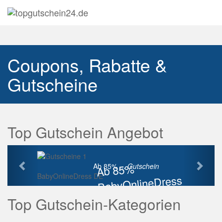
Navig
auskl
Coupons, Rabatte &
Gutscheine
Top Gutschein Angebot
Vorherige
Näch
Ab 85%
Ab 85% ...
Gutschein
BabyOnlineDress DE
BabyOnlineDress
Rabatt
Top Gutschein-Kategorien