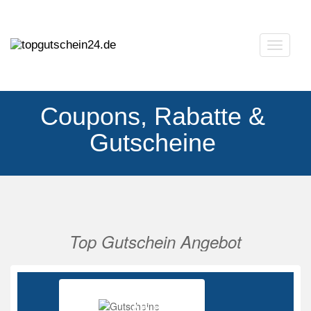
Navigat
ausklap
Coupons, Rabatte &
Gutscheine
Top Gutschein Angebot
Vorherige
Nächs
Ab 85%