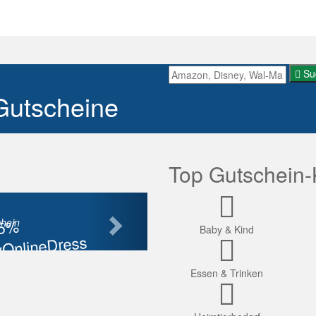
Su
Gutscheine
Top Gutschein-
Nächste
85%
hein
Baby & Kind
OnlineDress
tt
Essen & Trinken