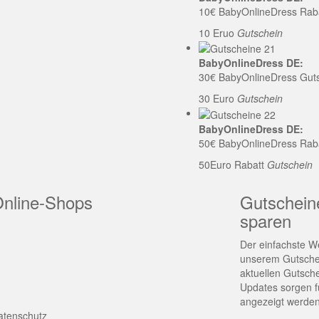
10€ BabyOnlineDress Rab
10 Eruo
Gutschein
BabyOnlineDress DE:
30€ BabyOnlineDress Gut
30 Euro
Gutschein
BabyOnlineDress DE:
50€ BabyOnlineDress Rab
50Euro Rabatt
Gutschein
Online-Shops
Gutschein
sparen
Der einfachste We
unserem Gutschei
aktuellen Gutsch
Updates sorgen fü
angezeigt werden
atenschutz