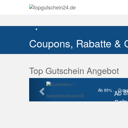
Coupons, Rabatte & 
Top Gutschein Angebot
Vorherige
Ab 
Ab 85% ...
Gutsc
BabyOnlineDress DE
Baby
Raba