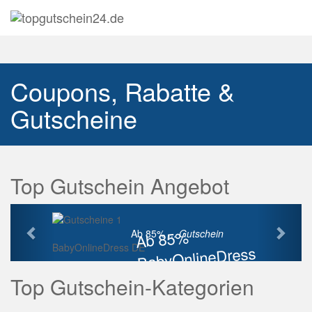
Navig
auskl
Coupons, Rabatte &
Gutscheine
Top Gutschein Angebot
Vorherige
Näch
Ab 85%
Ab 85% ...
Gutschein
BabyOnlineDress DE
BabyOnlineDress
Rabatt
Top Gutschein-Kategorien