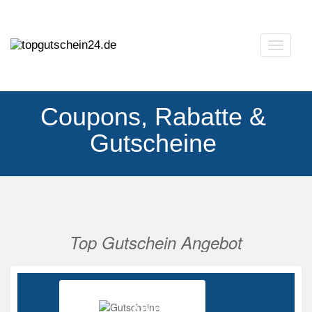
Navigat
ausklap
Coupons, Rabatte &
Gutscheine
Top Gutschein Angebot
Vorherige
Nächs
Ab 85%