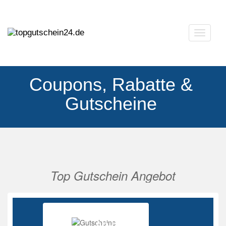
Navigat
ausklap
Coupons, Rabatte &
Gutscheine
Top Gutschein Angebot
Vorherige
Nächs
Ab 85%