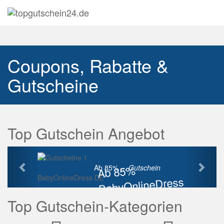
Navig
auskl
Coupons, Rabatte &
Gutscheine
Top Gutschein Angebot
Vorherige
Näch
Ab 85%
Ab 85% ...
Gutschein
BabyOnlineDress DE
BabyOnlineDress
Rabatt
Top Gutschein-Kategorien