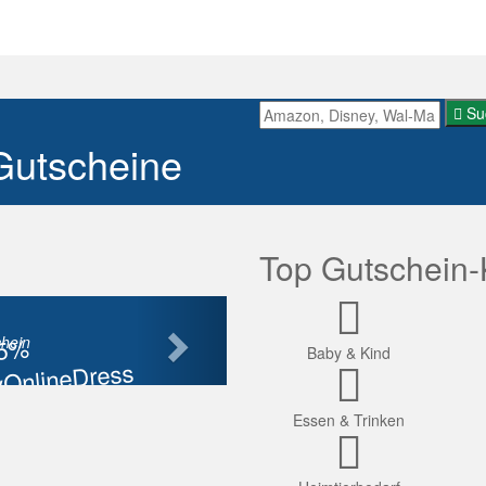
Su
Gutscheine
Top Gutschein-
Nächste
85%
hein
Baby & Kind
OnlineDress
tt
Essen & Trinken