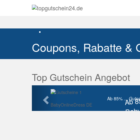
Coupons, Rabatte & 
Top Gutschein Angebot
Vorherige
Ab 
Ab 85% ...
Gutsc
BabyOnlineDress DE
Baby
Raba