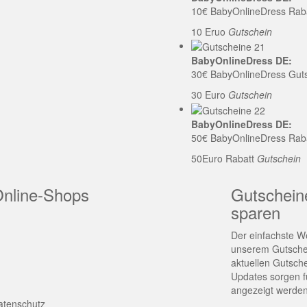
10€ BabyOnlineDress Rab
10 Eruo
Gutschein
BabyOnlineDress DE:
30€ BabyOnlineDress Gut
30 Euro
Gutschein
BabyOnlineDress DE:
50€ BabyOnlineDress Rab
50Euro Rabatt
Gutschein
Online-Shops
Gutschein
sparen
Der einfachste We
unserem Gutschei
aktuellen Gutsch
Updates sorgen fü
angezeigt werden
atenschutz