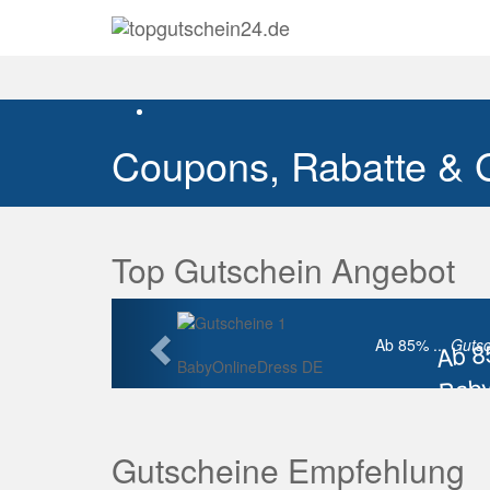
Coupons, Rabatte & 
Top Gutschein Angebot
Vorherige
Ab 
Ab 85% ...
Gutsc
BabyOnlineDress DE
Baby
Raba
Gutscheine Empfehlung