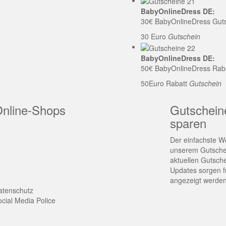
BabyOnlineDress DE:
30€ BabyOnlineDress Gut
30 Euro
Gutschein
BabyOnlineDress DE:
50€ BabyOnlineDress Rab
50Euro Rabatt
Gutschein
Online-Shops
Gutschein
sparen
Der einfachste We
unserem Gutschei
aktuellen Gutsch
Updates sorgen fü
angezeigt werden
atenschutz
cial Media Police