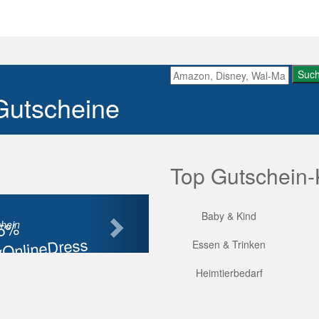
Suc
Gutscheine
Top Gutschein-
Nächste
Baby & Kind
85%
hein
OnlineDress
Essen & Trinken
tt
Heimtierbedarf