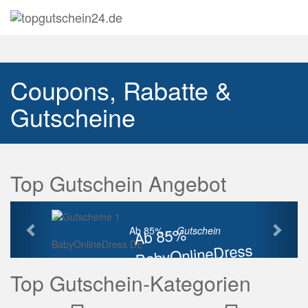
Navig
auskl
Coupons, Rabatte &
Gutscheine
Top Gutschein Angebot
Vorherige
Näch
Ab 85%
Ab 85% ...
Gutschein
BabyOnlineDress DE
BabyOnlineDress
Rabatt
Top Gutschein-Kategorien