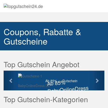
Navig
auskl
Coupons, Rabatte &
Gutscheine
Top Gutschein Angebot
Vorherige
Näch
Ab 85%
Ab 85% ...
Gutschein
BabyOnlineDress DE
BabyOnlineDress
Rabatt
Top Gutschein-Kategorien