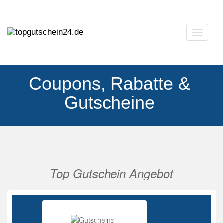
Navigat
ausklap
Coupons, Rabatte &
Gutscheine
Top Gutschein Angebot
Vorherige
Nächs
Ab 85%