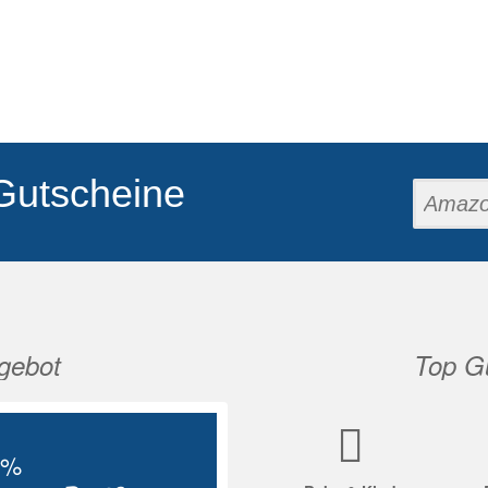
Gutscheine
gebot
Top Gu
Nächste
5%