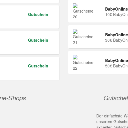
BabyOnline
Gutschein
10€ BabyOnl
BabyOnline
Gutschein
30€ BabyOnl
BabyOnline
Gutschein
50€ BabyOnl
ine-Shops
Gutschei
Der einfachste We
unserem Gutschei
aktuellen Gutsch