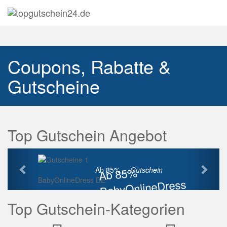
Navig
auskl
Coupons, Rabatte &
Gutscheine
Top Gutschein Angebot
Vorherige
Näch
Ab 85%
Ab 85% ...
Gutschein
BabyOnlineDress DE
BabyOnlineDress
Rabatt
Top Gutschein-Kategorien