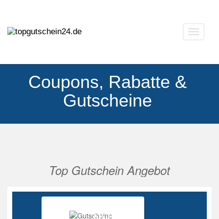
Navigat
ausklap
Coupons, Rabatte &
Gutscheine
Top Gutschein Angebot
Vorherige
Nächs
Ab 85%