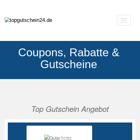
Navigat
ausklap
Coupons, Rabatte &
Gutscheine
Top Gutschein Angebot
Vorherige
Nächs
Ab 85%