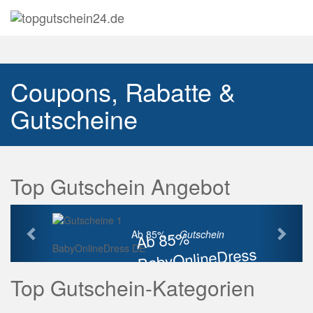
Navig
auskl
Coupons, Rabatte &
Gutscheine
Top Gutschein Angebot
Vorherige
Näch
Ab 85%
Ab 85% ...
Gutschein
BabyOnlineDress DE
BabyOnlineDress
Rabatt
Top Gutschein-Kategorien