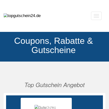
Navigat
ausklap
Coupons, Rabatte &
Gutscheine
Top Gutschein Angebot
Vorherige
Nächs
Ab 85%