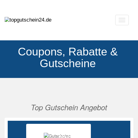
Navigat
ausklap
Coupons, Rabatte &
Gutscheine
Top Gutschein Angebot
Vorherige
Nächs
Ab 85%