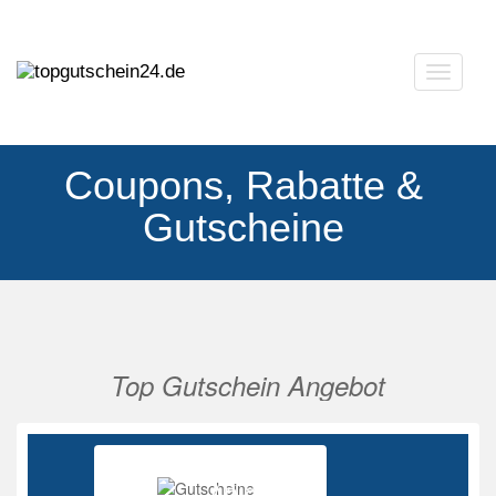
Navigat
ausklap
Coupons, Rabatte &
Gutscheine
Top Gutschein Angebot
Vorherige
Nächs
Ab 85%