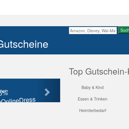
Suc
Gutscheine
Top Gutschein-
Nächste
Baby & Kind
85%
hein
OnlineDress
Essen & Trinken
tt
Heimtierbedarf