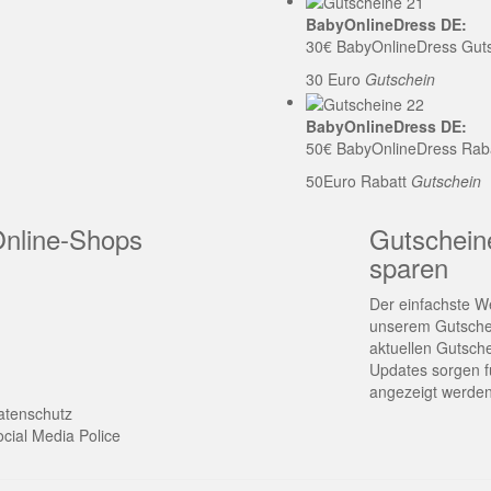
BabyOnlineDress DE:
30€ BabyOnlineDress Gut
30 Euro
Gutschein
BabyOnlineDress DE:
50€ BabyOnlineDress Rab
50Euro Rabatt
Gutschein
Online-Shops
Gutschein
sparen
Der einfachste We
unserem Gutschei
aktuellen Gutsch
Updates sorgen fü
angezeigt werden
atenschutz
cial Media Police