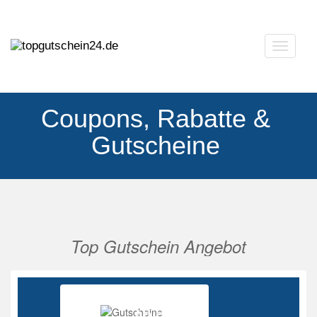
Navigat
ausklap
Coupons, Rabatte &
Gutscheine
Top Gutschein Angebot
Vorherige
Nächs
Ab 85%