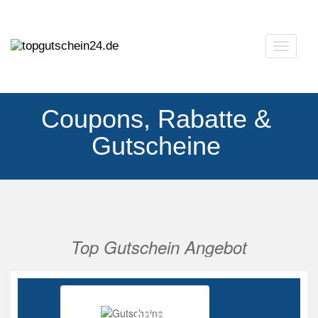
Navigat
ausklap
Coupons, Rabatte &
Gutscheine
Top Gutschein Angebot
Vorherige
Nächs
Ab 85%