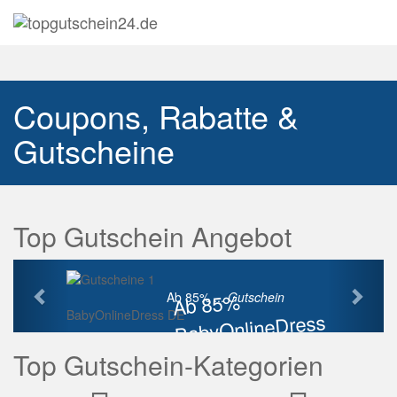
Navig
auskl
Coupons, Rabatte &
Gutscheine
Top Gutschein Angebot
Vorherige
Näch
Ab 85%
Ab 85% ...
Gutschein
BabyOnlineDress DE
BabyOnlineDress
Rabatt
Top Gutschein-Kategorien