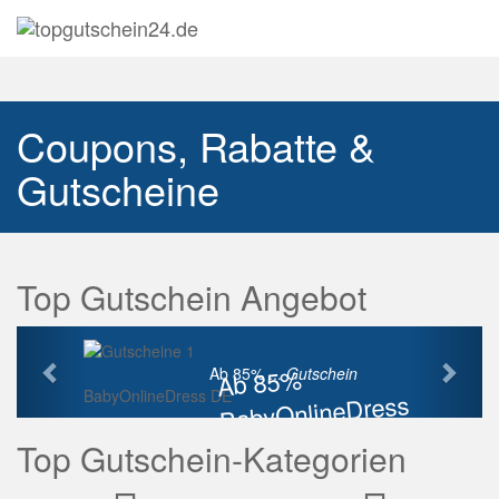
Navig
auskl
Coupons, Rabatte &
Gutscheine
Top Gutschein Angebot
Vorherige
Näch
Ab 85%
Ab 85% ...
Gutschein
BabyOnlineDress DE
BabyOnlineDress
Rabatt
Top Gutschein-Kategorien