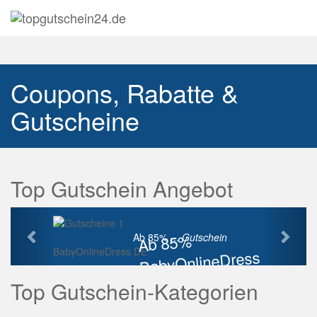
Navig
auskl
Coupons, Rabatte &
Gutscheine
Top Gutschein Angebot
Vorherige
Näch
Ab 85%
Ab 85% ...
Gutschein
BabyOnlineDress DE
BabyOnlineDress
Rabatt
Top Gutschein-Kategorien