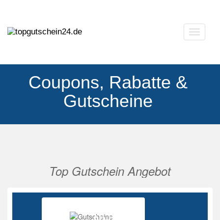
Navigat
ausklap
Coupons, Rabatte &
Gutscheine
Top Gutschein Angebot
Vorherige
Nächs
Ab 85%