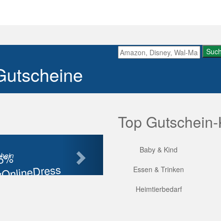
Suc
Gutscheine
Top Gutschein-
Nächste
Baby & Kind
85%
hein
OnlineDress
Essen & Trinken
tt
Heimtierbedarf