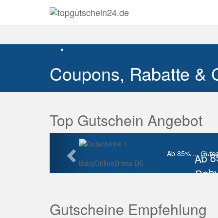
Coupons, Rabatte & 
Top Gutschein Angebot
Vorherige
Ab 
Ab 85% ...
Gutsc
BabyOnlineDress DE
Baby
Raba
Gutscheine Empfehlung