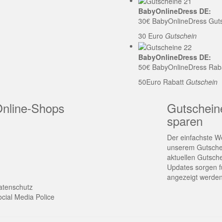
BabyOnlineDress DE:
30€ BabyOnlineDress Gut
30 Euro
Gutschein
BabyOnlineDress DE:
50€ BabyOnlineDress Rab
50Euro Rabatt
Gutschein
Online-Shops
Gutschein
sparen
Der einfachste We
unserem Gutschei
aktuellen Gutsch
Updates sorgen fü
angezeigt werden
atenschutz
cial Media Police