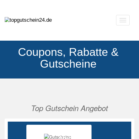
Navigat
ausklap
Coupons, Rabatte &
Gutscheine
Top Gutschein Angebot
Vorherige
Nächs
Ab 85%