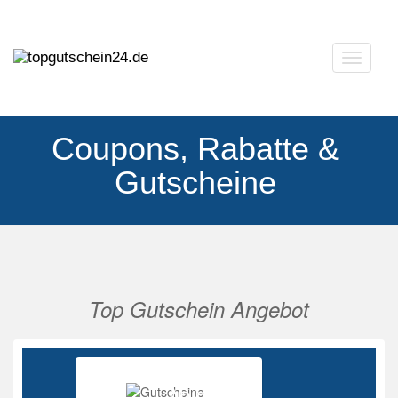
Navigat
ausklap
Coupons, Rabatte &
Gutscheine
Top Gutschein Angebot
Vorherige
Nächs
Ab 85%