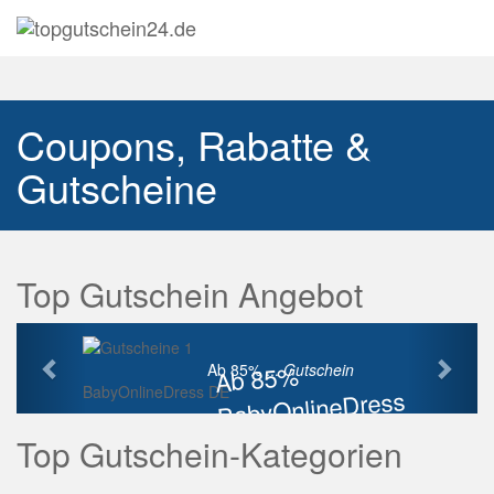
Navig
auskl
Coupons, Rabatte &
Gutscheine
Top Gutschein Angebot
Vorherige
Näch
Ab 85%
Ab 85% ...
Gutschein
BabyOnlineDress DE
BabyOnlineDress
Rabatt
Top Gutschein-Kategorien